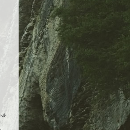
бый
в
рт