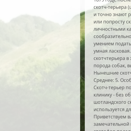
скотч-терьера 
и точно знают 
или попросту с
личностными ка
сообразительно
умением подать
умная ласковая.
скотчтерьера в
порода собак, в
Нынешние скотч
Среднее: 5. Ос
Скотч-терьер п
клинику - без 
шотландского ск
используется дл
Приветствуем ва
замечательной 