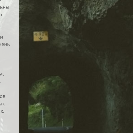
льны
р
 и
чень
м.
.
ков
ак
х.