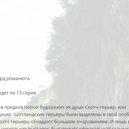
ард романюта
дет ли 13 серия
в предков порой будоражит их души Скотч-терьер, или
рьер. Шотландские терьеры были выделены в свой осо
. Скотч терьеры обладают большим очарованием. И лишь 
е нескольких выставок, был принят официальный станда