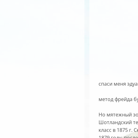
спаси меня эду
метод фрейда бу
Но мятежный зо
Шотландский те
класс в 1875 г
1879 году, посл