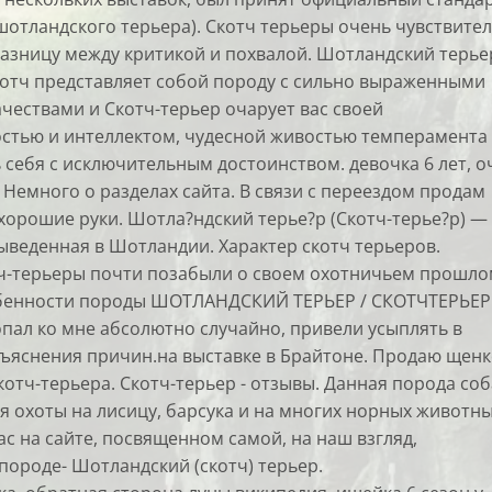
(шотландского терьера). Скотч терьеры очень чувствите
разницу между критикой и похвалой. Шотландский терье
котч представляет собой породу с сильно выраженными
чествами и Скотч-терьер очарует вас своей
стью и интеллектом, чудесной живостью темперамента
 себя с исключительным достоинством. девочка 6 лет, о
 Немного о разделах сайта. В связи с переездом продам
 хорошие руки. Шотла?ндский терье?р (Скотч-терье?р) —
ыведенная в Шотландии. Характер скотч терьеров.
-терьеры почти позабыли о своем охотничьем прошло
обенности породы ШОТЛАНДСКИЙ ТЕРЬЕР / СКОТЧТЕРЬЕР
опал ко мне абсолютно случайно, привели усыплять в
объяснения причин.на выставке в Брайтоне. Продаю щен
отч-терьера. Скотч-терьер - отзывы. Данная порода соб
я охоты на лисицу, барсука и на многих норных животны
с на сайте, посвященном самой, на наш взгляд,
породе- Шотландский (скотч) терьер.