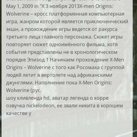
May 1, 2009 in "X 3 ноября 2013X-men Origins:
Wolverine – кросс платформенная компьютерная
игра, жанром которой является приключенческий
экшн, а прохождение игры ведется от ракурса
третьего лица главного персонажа. Сюжет игры
повторяет сюжет одноимённого фильма, хотя
события представлены не в хронологическом
порядке Эпизод 1 Начинаем прохождение X-Men
Origins – Wolverine с того как Росомаха с группой
людей летит в вертолете над африканскими
джунглями. Наполнение пока X-Men Origins:
Wolverine (рус.
шоу кливленда hd, аватар легенда о корре
озвучка nickelodeon, ее звали никита в хорошем
качестве y