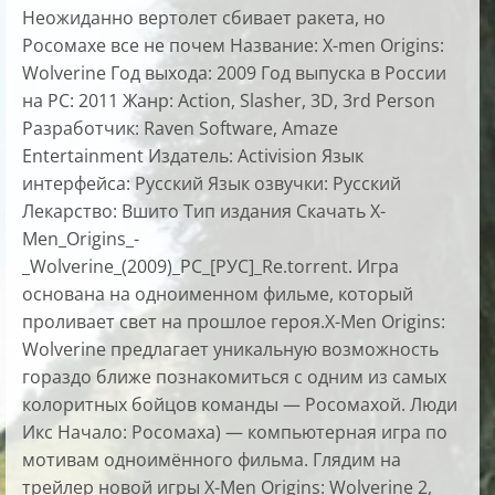
Неожиданно вертолет сбивает ракета, но
Росомахе все не почем Название: X-men Origins:
Wolverine Год выхода: 2009 Год выпуска в России
на PC: 2011 Жанр: Action, Slasher, 3D, 3rd Person
Разработчик: Raven Software, Amaze
Entertainment Издатель: Activision Язык
интерфейса: Русский Язык озвучки: Русский
Лекарство: Вшито Тип издания Скачать X-
Men_Origins_-
_Wolverine_(2009)_PC_[РУС]_Re.torrent. Игра
основана на одноименном фильме, который
проливает свет на прошлое героя.X-Men Origins:
Wolverine предлагает уникальную возможность
гораздо ближе познакомиться с одним из самых
колоритных бойцов команды — Росомахой. Люди
Икс Начало: Росомаха) — компьютерная игра по
мотивам одноимённого фильма. Глядим на
трейлер новой игры X-Men Origins: Wolverine 2,