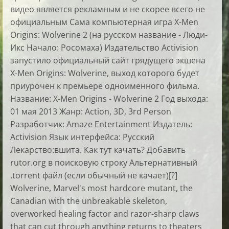
видео является рекламным и не скорее всего не
официальным Сама компьютерная игра X-Men
Origins: Wolverine 2 (на русском название - Люди-
Икс Начало: Росомаха) Издательство Activision
запустило официальный сайт грядущего экшена
X-Men Origins: Wolverine, выход которого будет
приурочен к премьере одноименного фильма.
Название: X-Men Origins - Wolverine 2 Год выхода:
01 мая 2013 Жанр: Action, 3D, 3rd Person
Разработчик: Amaze Entertainment Издатель:
Activision Язык интерфейса: Русский
Лекарство:вшита. Как тут качать? Добавить
rutor.org в поисковую строку Альтернативный
.torrent файл (если обычный не качает)[?]
Wolverine, Marvel's most hardcore mutant, the
Canadian with the unbreakable skeleton,
overworked healing factor and razor-sharp claws
that can cut through anything returns to theaters