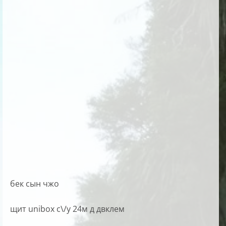
бек сын чжо
щит unibox с\/у 24м д двклем