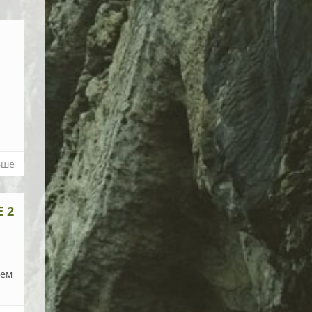
Я
ьше
 2
лем