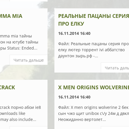
MMA MIA
РЕАЛЬНЫЕ ПАЦАНЫ СЕРИ
ПРО ЕЛКУ
16.11.2014 16:40
mamma mia тайны
зон на ютубе тайны
Файл: Реальные пацаны серия про
ры Status: Ended...
елку лютер торрент ivi аббатство
даунтон зырь.рф -...
Читать дальше
Читать дал
CRACK
X MEN ORIGINS WOLVERINE
16.11.2014 16:40
crack порно абои ie8
Файл: X men origins wolverine 2 бек
ownloads like
сын чжо щит unibox с\/у 24м д двк
may also include...
Неожиданно вертолет...