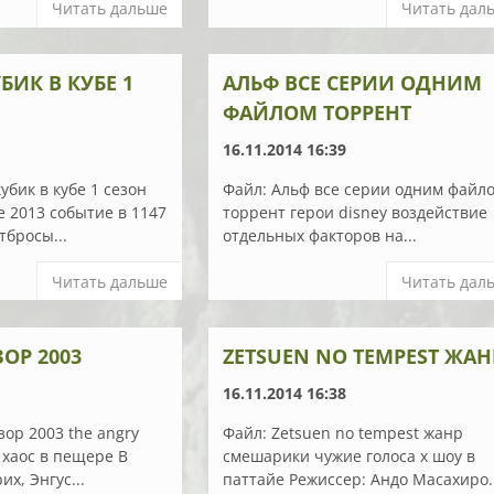
Читать дальше
Читать дал
БИК В КУБЕ 1
АЛЬФ ВСЕ СЕРИИ ОДНИМ
ФАЙЛОМ ТОРРЕНТ
16.11.2014 16:39
убик в кубе 1 сезон
Файл: Альф все серии одним файл
ве 2013 событие в 1147
торрент герои disney воздействие
тбросы...
отдельных факторов на...
Читать дальше
Читать дал
ОР 2003
ZETSUEN NO TEMPEST ЖАН
16.11.2014 16:38
зор 2003 the angry
Файл: Zetsuen no tempest жанр
 хаос в пещере В
смешарики чужие голоса x шоу в
их, Энгус...
паттайе Режиссер: Андо Масахиро..