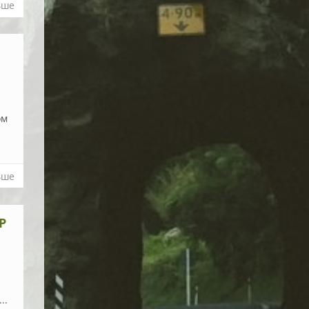
ьше
ом
ьше
Р
..