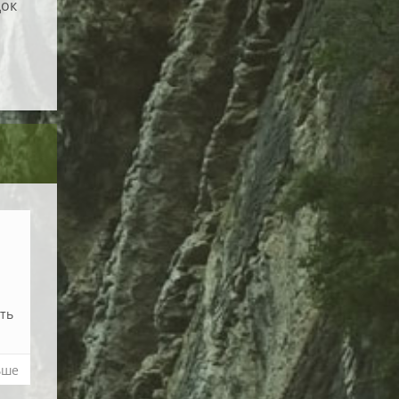
док
ить
ьше